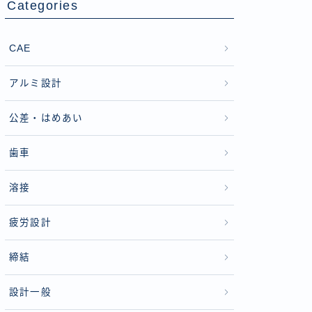
Categories
CAE
アルミ設計
公差・はめあい
歯車
溶接
疲労設計
締結
設計一般