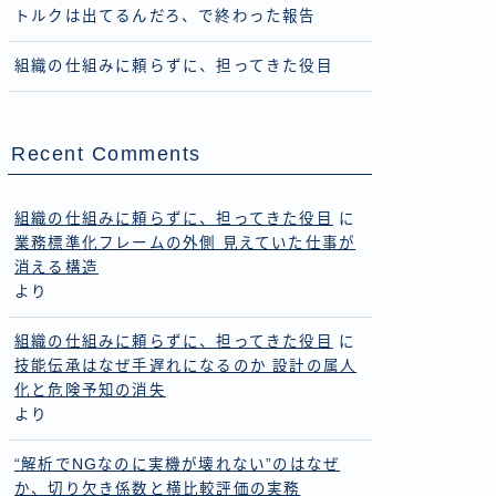
トルクは出てるんだろ、で終わった報告
組織の仕組みに頼らずに、担ってきた役目
Recent Comments
組織の仕組みに頼らずに、担ってきた役目
に
業務標準化フレームの外側 見えていた仕事が
消える構造
より
組織の仕組みに頼らずに、担ってきた役目
に
技能伝承はなぜ手遅れになるのか 設計の属人
化と危険予知の消失
より
“解析でNGなのに実機が壊れない”のはなぜ
か、切り欠き係数と横比較評価の実務