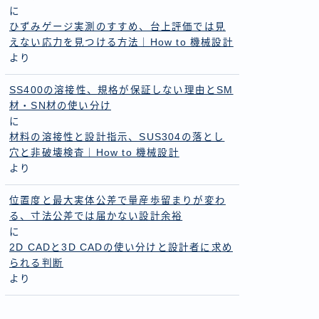
に
ひずみゲージ実測のすすめ、台上評価では見
えない応力を見つける方法｜How to 機械設計
より
SS400の溶接性、規格が保証しない理由とSM
材・SN材の使い分け
に
材料の溶接性と設計指示、SUS304の落とし
穴と非破壊検査｜How to 機械設計
より
位置度と最大実体公差で量産歩留まりが変わ
る、寸法公差では届かない設計余裕
に
2D CADと3D CADの使い分けと設計者に求め
られる判断
より