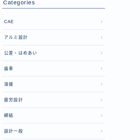
Categories
CAE
アルミ設計
公差・はめあい
歯車
溶接
疲労設計
締結
設計一般